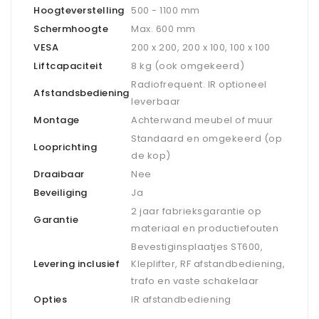
Hoogteverstelling
500 - 1100 mm
Schermhoogte
Max. 600 mm
VESA
200 x 200, 200 x 100, 100 x 100
Liftcapaciteit
8 kg (ook omgekeerd)
Radiofrequent. IR optioneel
Afstandsbediening
leverbaar
Montage
Achterwand meubel of muur
Standaard en omgekeerd (op
Looprichting
de kop)
Draaibaar
Nee
Beveiliging
Ja
2 jaar fabrieksgarantie op
Garantie
materiaal en productiefouten
Bevestiginsplaatjes ST600,
Levering inclusief
Kleplifter, RF afstandbediening,
trafo en vaste schakelaar
Opties
IR afstandbediening