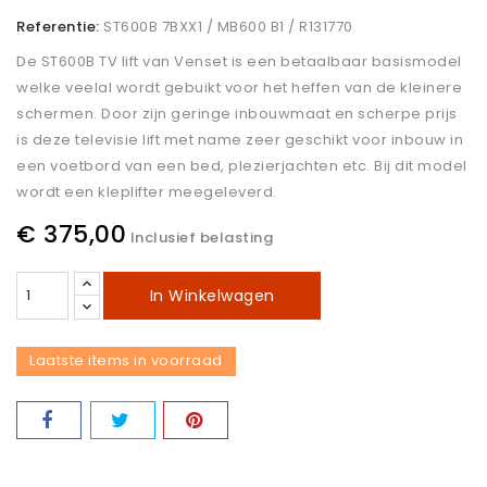
Referentie:
ST600B 7BXX1 / MB600 B1 / R131770
De ST600B TV lift van Venset is een betaalbaar basismodel
welke veelal wordt gebuikt voor het heffen van de kleinere
schermen. Door zijn geringe inbouwmaat en scherpe prijs
is deze televisie lift met name zeer geschikt voor inbouw in
een voetbord van een bed, plezierjachten etc. Bij dit model
wordt een kleplifter meegeleverd.
€ 375,00
Inclusief belasting
In Winkelwagen
Laatste items in voorraad