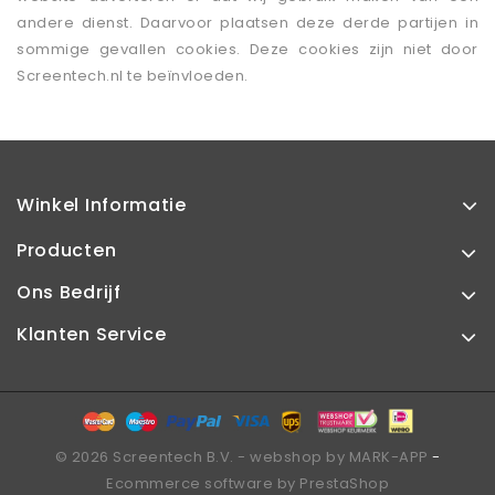
andere dienst. Daarvoor plaatsen deze derde partijen in
sommige gevallen cookies. Deze cookies zijn niet door
Screentech.nl te beïnvloeden.
Winkel Informatie
Producten
Ons Bedrijf
Klanten Service
© 2026 Screentech B.V. -
webshop by MARK-APP
-
Ecommerce software by PrestaShop