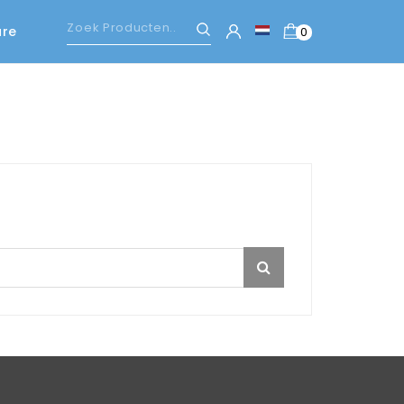
are
0