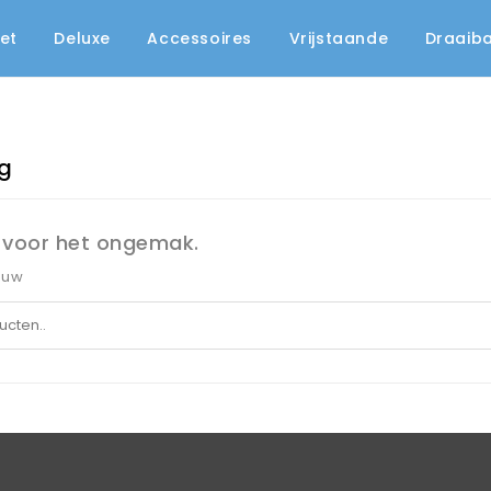
et
Deluxe
Accessoires
Vrijstaande
Draaib
g
 voor het ongemak.
euw