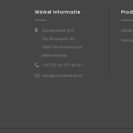
Winkel Informatie
Pro
Screentech B.V.
Aanb
De Stuwdam 43
Nieu
3815 KM Amersfoort
Netherlands
+31 (0) 33 277 92 67
info@screentech.nl