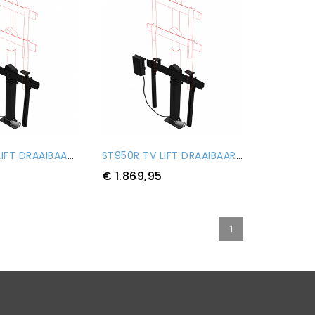
ST840R TV LIFT DRAAIBAAR + KL
ST950R TV LIFT DRAAIBAAR + KL
€ 1.869,95
1