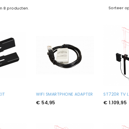
Sorteer o
ijn 8 producten.
KIT
WIFI SMARTPHONE ADAPTER
ST720R TV L
€ 54,95
€ 1.109,95