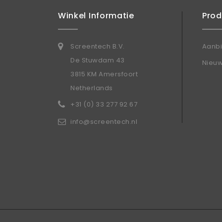
Winkel Informatie
Pro
Screentech B.V.
Aanb
De Stuwdam 43
Nieu
3815 KM Amersfoort
Netherlands
+31 (0) 33 277 92 67
info@screentech.nl