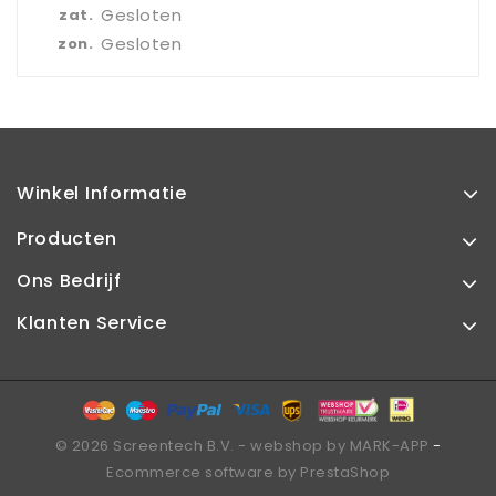
Gesloten
zat.
Gesloten
zon.
Winkel Informatie
Producten
Ons Bedrijf
Klanten Service
© 2026 Screentech B.V. -
webshop by MARK-APP
-
Ecommerce software by PrestaShop