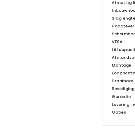
Afmeting l
Inbouwho
Slaglengt
Hoogtevers
Schermho
VESA
Liftcapacit
Afstandsb
Montage
Looprichti
Draaibaar
Beveiliging
Garantie
Levering in
Opties