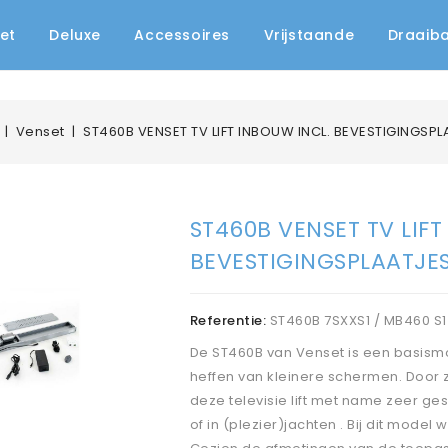
et
Deluxe
Accessoires
Vrijstaande
Draaib
Venset
ST460B VENSET TV LIFT INBOUW INCL. BEVESTIGINGSP
ST460B VENSET TV LIFT
BEVESTIGINGSPLAATJE
Referentie:
ST460B 7SXXS1 / MB460 S1
De ST460B van Venset is een basismod
heffen van kleinere schermen. Door z
deze televisie lift met name zeer ge
of in (plezier)jachten . Bij dit mode