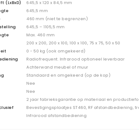
ift (LxBxD)
645,5 x 120 x 84,5 mm
ogte
645,5 mm
e
460 mm (niet te begrenzen)
telling
645,5 – 1105,5 mm
ogte
Max. 460 mm
200 x 200, 200 x 100, 100 x 100, 75 x 75, 50 x 50
eit
0 - 50 kg (ook omgekeerd)
ediening
Radiofrequent. Infrarood optioneel leverbaar
Achterwand meubel of muur
ng
Standaard en omgekeerd (op de kop)
Nee
Nee
2 jaar fabrieksgarantie op materiaal en productief
clusief
Bevestigingsplaatjes ST460, RF afstandbediening, t
Infrarood afstandbediening