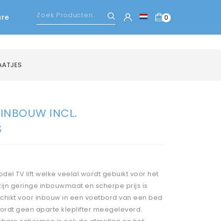
are
0
LAATJES
 INBOUW INCL.
S
el TV lift welke veelal wordt gebuikt voor het
ijn geringe inbouwmaat en scherpe prijs is
schikt voor inbouw in een voetbord van een bed
l wordt geen aparte kleplifter meegeleverd.