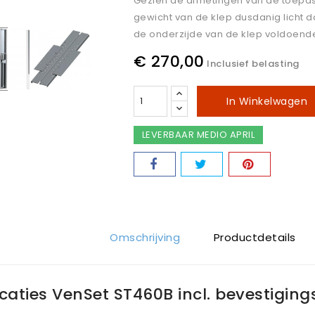
Gezien de afmetingen van de toepas
gewicht van de klep dusdanig licht d
de onderzijde van de klep voldoende
€ 270,00
Inclusief belasting
In Winkelwagen
LEVERBAAR MEDIO APRIL
Omschrijving
Productdetails
icaties VenSet ST460B incl. bevestiging