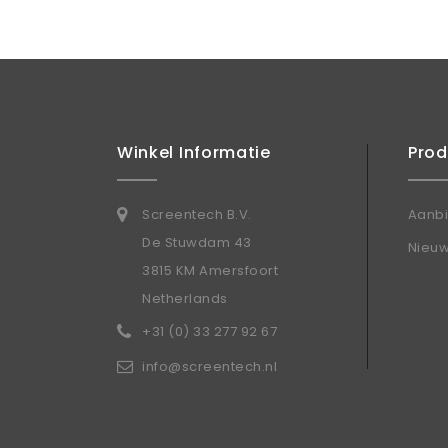
Winkel Informatie
Pro
Screentech B.V.
Aanb
De Stuwdam 43
Nieu
3815 KM Amersfoort
Netherlands
+31 (0) 33 277 92 67
info@screentech.nl