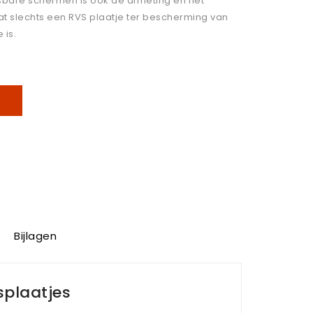
bare schermen is ook de afmeting en het
at slechts een RVS plaatje ter bescherming van
 is.
Bijlagen
splaatjes