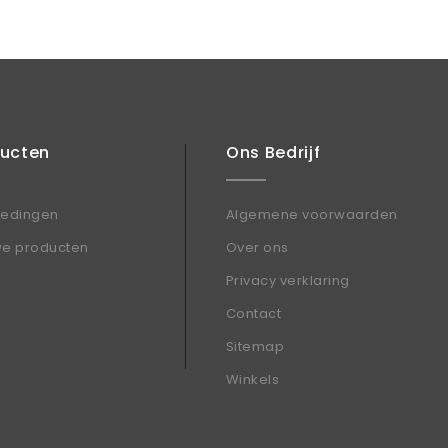
ducten
Ons Bedrijf
iedingen
Algemene voorwaarden
we producten
Over ons
Privacy verklaring
Contact
Sitemap
Winkels