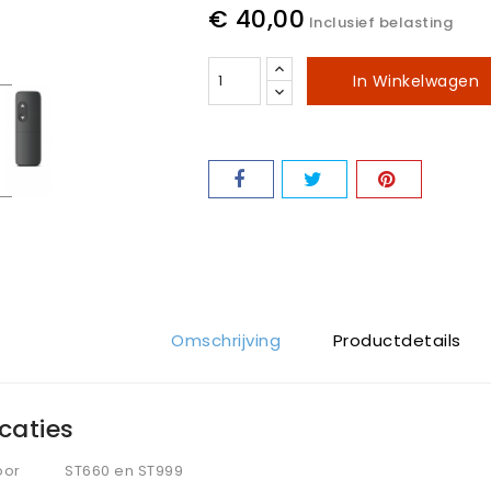
€ 40,00
Inclusief belasting
In Winkelwagen
Omschrijving
Productdetails
icaties
oor
ST660 en ST999