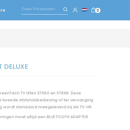
are
0
T DELUXE
reenTech TV liften ST660 en ST999. Deze
ls tweede afstandsbediening of ter vervanging
g wordt standaard meegeleverd bij de TV-lift.
tvoeringen moet altijd een BLUETOOTH ADAPTER