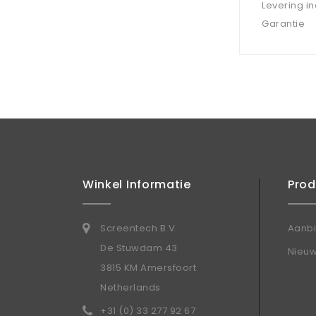
Levering i
Garantie
Winkel Informatie
Pro
Screentech B.V.
Aanb
De Stuwdam 43
Nieu
3815 KM Amersfoort
Netherlands
+31 (0) 33 277 92 67