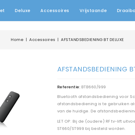
et
Deluxe
Accessoires
Vrijstaande
Draaib
Home
Accessoires
AFSTANDSBEDIENING BT DELUXE
AFSTANDSBEDIENING B
Referentie:
BTB660/999
Bluetooth afstandsbediening voor Sc
afstandsbediening is te gebruiken a
van de huidige. De afstandsbedienin
LET OP: Bij de (oudere) RF tv-lift ui
ST660/ST999 bij besteld worden.