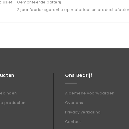
nclusief
Gemonteerde batterij
2 jaar fabrieksgarantie op materiaal en productiefoute
ducten
Ons Bedrijf
iedingen
Algemene voorwaarden
we producten
Over ons
Privacy verklaring
Contact